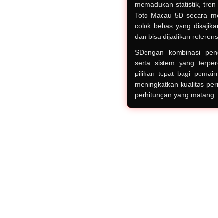
memadukan statistik, tren
Toto Macau 5D secara men
colok bebas yang disajikan
dan bisa dijadikan referen
SDengan kombinasi penga
serta sistem yang terp
pilihan tepat bagi pemai
meningkatkan kualitas pe
perhitungan yang matang.