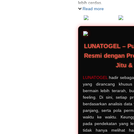
lebih cerdas.
Read more
SDengan kombinasi pengalama
sistem yang terpercaya, LUN
bagi pemain Toto Macau 5D 
kualitas permainan dan berm
matang.
LUNATOGEL – Pu
Resmi dengan Pr
Jitu &
LUNATOGEL
hadir sebaga
yang dirancang khusus
bermain lebih terarah, 
feeling. Di sini, setiap 
berdasarkan analisis data
panjang, serta pola perm
waktu ke waktu. Keung
pada pendekatan yang lebi
tidak hanya melihat ha