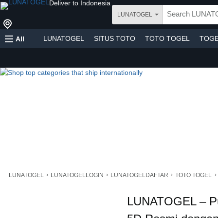
Deliver to
Indonesia
LUNATOGEL
LUNATOGEL
SITUS TOTO
TOTO TOGEL
TOGE
All
›
›
›
›
LUNATOGEL
LUNATOGELLOGIN
LUNATOGELDAFTAR
TOTO TOGEL
LUNATOGEL – Pu